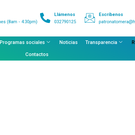
Llámenos
Escríbenos
nes (8am - 4:30pm)
032790125
patronatomera@h
 Programas sociales
Noticias
Transparencia
R
Contactos