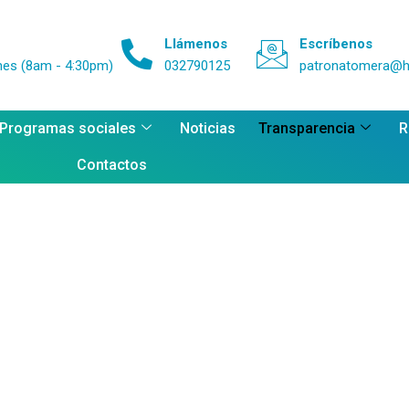
Llámenos
Escríbenos
nes (8am - 4:30pm)
032790125
patronatomera@h
 Programas sociales
Noticias
Transparencia
R
Contactos