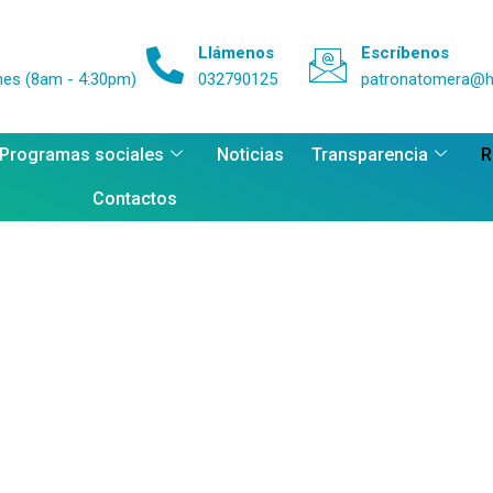
Llámenos
Escríbenos
nes (8am - 4:30pm)
032790125
patronatomera@h
 Programas sociales
Noticias
Transparencia
R
Contactos