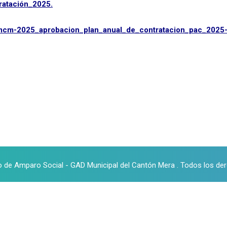
ratación_2025.
mcm-2025_aprobacion_plan_anual_de_contratacion_pac_2025-
o de Amparo Social - GAD Municipal del Cantón Mera . Todos los de