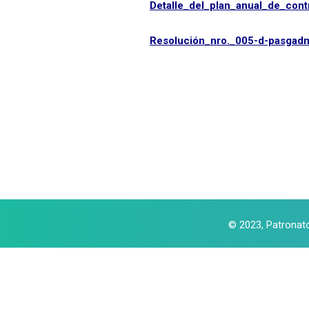
Detalle_del_plan_anual_de_cont
Resolución_nro._005-d-pasgad
© 2023, Patronat